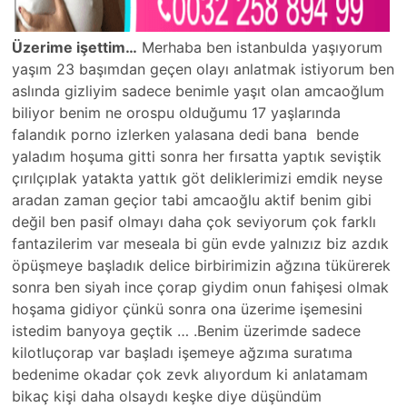
Üzerime işettim…
Merhaba ben istanbulda yaşıyorum
yaşım 23 başımdan geçen olayı anlatmak istiyorum ben
aslında gizliyim sadece benimle yaşıt olan amcaoğlum
biliyor benim ne orospu olduğumu 17 yaşlarında
falandık porno izlerken yalasana dedi bana bende
yaladım hoşuma gitti sonra her fırsatta yaptık seviştik
çırılçıplak yatakta yattık göt deliklerimizi emdik neyse
aradan zaman geçior tabi amcaoğlu aktif benim gibi
değil ben pasif olmayı daha çok seviyorum çok farklı
fantazilerim var meseala bi gün evde yalnızız biz azdık
öpüşmeye başladık delice birbirimizin ağzına tükürerek
sonra ben siyah ince çorap giydim onun fahişesi olmak
hoşama gidiyor çünkü sonra ona üzerime işemesini
istedim banyoya geçtik … .Benim üzerimde sadece
kilotluçorap var başladı işemeye ağzıma suratıma
bedenime okadar çok zevk alıyordum ki anlatamam
bikaç kişi daha olsaydı keşke diye düşündüm