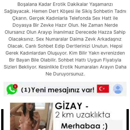
Boşalana Kadar Erotik Dakikalar Yaşamanzı
Sağlayacak. Hemen Dert Köşesi ile Sikiş Sohbetin Tadnı
Çkarın. Gerçek Kadınlarla Telefonda Sex Hatt ile
Doyasya Bir Zevke Hazır Olun. Ne Zaman Nerde
Olursanız Olun Arayıp İnanılmaz Derecede Hazza Sahip
Olacaksınız. Sex Numaralar Daima Zevk Arkadaşnız
Olacak. Canlı Sohbet Edip Dertlerinizi Unutun. Hepsi
Gerek Kadınlardan Oluşuyor. Kim Bilir Yakn evrenizden
Bir Bayan Bile Olabilir. Sohbet Hattı Uygun Fiyatıyla
Sizleri Bekliyor. Kesinlikle Erotik Numaraları Arayın Daha
Ne Duruyorsunuz.
Tkla Ara
Hızlı Linkler
Ucuz Telefonda Sex Hattı