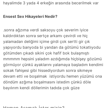
hayalimde 3 yada 4 erkeğin arasında becerilmek var
Ensest Sex Hikayeleri Nedir?
.sonra ağzıma verdi saksoyu çok severim iyice
kaldırdıktan sonra sertçe arkamı çevirdi ve hiç
yalamadan deliğimi içime girdi çok sertti gir çık
yapıyordu banyoda bi yandan da götümü tokatlıyodu
götümden çıkadı sikini çok hafif bok bulaşmıştı
mmmmm hepsini yaladım azdığımda hiçbişey gözümü
görmüyor çünkü ayaklarını yalamaya başladım kendimi
sokak fahişesi gibi hissediyordum sonra sikmeye
devam etti ve boşalmak istiyordu hemen yüzümü ona
döndüm azğıma boşalmasını istedim çünkü döle
bayılırım kendi döllerimin tadıda çok güze
Hemen Aramak İster misin?