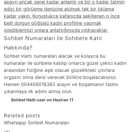
apayrı ancak gerei kadar anlamlı ve bir o kadar tatmin
edici bir görüşme denizine atılmak tek bir tıklama
kadar yakın. Konuştukça kafanızda şekillenen o ince
belli dolgun göğüslü kadın profiline yapmak
istediklerinizi onlara anlattığınızda çıldracaklar.
Sohbet Numaraları ile Sohbete Katıl
Hakkında?
Sohbet Hattı numaraları alacak ve kolayca bu
numaralar ile sohbete katılıp onlarca güzel çekici kadın
arasından fiziğine aşık olacak güzellikteki çıtırlara
orgazm olma dersi verecek birlikte boşalacaksınız.
Hemen 004456018362 arayın ve boşalmanın tadını
çıkarmaya ilk adımı atmış olun.
Sohbet Hattı user on Haziran 11
Related posts
Whatsapp Sohbet Numaraları