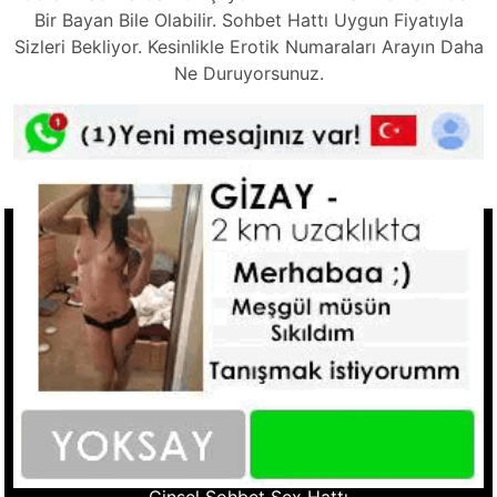
Bir Bayan Bile Olabilir. Sohbet Hattı Uygun Fiyatıyla
Sizleri Bekliyor. Kesinlikle Erotik Numaraları Arayın Daha
Ne Duruyorsunuz.
Tkla Ara
Hızlı Linkler
Ucuz Telefonda Sex Hattı
Seks Hattı Numaraları
Sex Numaraları
Whatsapp Seks Numaralar
Fantazi Sohbet
Ucuz Sex Hattı
Sohbet Numara
Cinsel Sohbet Hattı