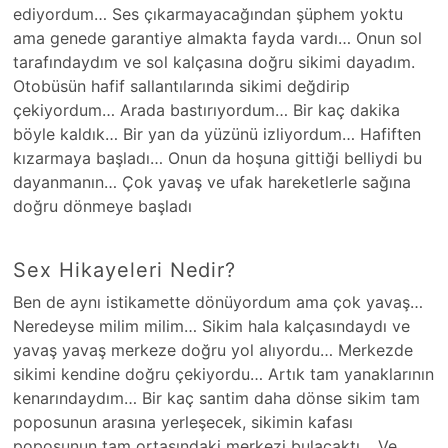
ediyordum… Ses çıkarmayacağından şüphem yoktu
ama genede garantiye almakta fayda vardı… Onun sol
tarafındaydım ve sol kalçasına doğru sikimi dayadım.
Otobüsün hafif sallantılarında sikimi değdirip
çekiyordum… Arada bastırıyordum… Bir kaç dakika
böyle kaldık… Bir yan da yüzünü izliyordum… Hafiften
kızarmaya başladı… Onun da hoşuna gittiği belliydi bu
dayanmanın… Çok yavaş ve ufak hareketlerle sağına
doğru dönmeye başladı
Sex Hikayeleri Nedir?
Ben de aynı istikamette dönüyordum ama çok yavaş…
Neredeyse milim milim… Sikim hala kalçasındaydı ve
yavaş yavaş merkeze doğru yol alıyordu… Merkezde
sikimi kendine doğru çekiyordu… Artık tam yanaklarının
kenarındaydım… Bir kaç santim daha dönse sikim tam
poposunun arasına yerleşecek, sikimin kafası
poposunun tam ortasındaki merkezi bulacaktı… Ve