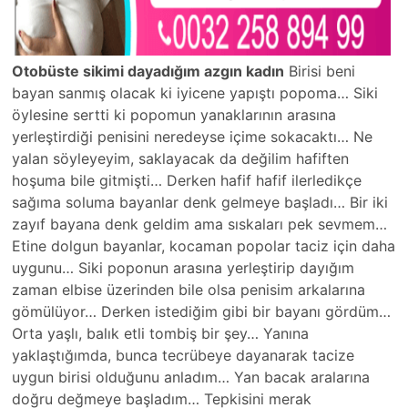
Otobüste sikimi dayadığım azgın kadın
Birisi beni
bayan sanmış olacak ki iyicene yapıştı popoma… Siki
öylesine sertti ki popomun yanaklarının arasına
yerleştirdiği penisini neredeyse içime sokacaktı… Ne
yalan söyleyeyim, saklayacak da değilim hafiften
hoşuma bile gitmişti… Derken hafif hafif ilerledikçe
sağıma soluma bayanlar denk gelmeye başladı… Bir iki
zayıf bayana denk geldim ama sıskaları pek sevmem…
Etine dolgun bayanlar, kocaman popolar taciz için daha
uygunu… Siki poponun arasına yerleştirip dayığım
zaman elbise üzerinden bile olsa penisim arkalarına
gömülüyor… Derken istediğim gibi bir bayanı gördüm…
Orta yaşlı, balık etli tombiş bir şey… Yanına
yaklaştığımda, bunca tecrübeye dayanarak tacize
uygun birisi olduğunu anladım… Yan bacak aralarına
doğru değmeye başladım… Tepkisini merak