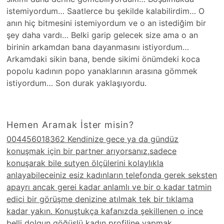
istemiyordum… Saatlerce bu şekilde kalabilirdim… O
anın hiç bitmesini istemiyordum ve o an istediğim bir
şey daha vardı… Belki garip gelecek size ama o an
birinin arkamdan bana dayanmasını istiyordum…
Arkamdaki sikin bana, bende sikimi önümdeki koca
popolu kadının popo yanaklarının arasına gömmek
istiyordum… Son durak yaklaşıyordu.
Hemen Aramak İster misin?
004456018362 Kendinize gece ya da gündüz
konuşmak için bir partner arıyorsanız,sadece
konuşarak bile sutyen ölçülerini kolaylıkla
anlayabileceiniz esiz kadınların telefonda gerek seksten
apayrı ancak gerei kadar anlamlı ve bir o kadar tatmin
edici bir görüşme denizine atılmak tek bir tıklama
kadar yakın. Konuştukça kafanızda şekillenen o ince
belli dolgun göğüslü kadın profiline yapmak