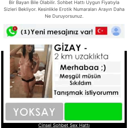
Bir Bayan Bile Olabilir. Sohbet Hattı Uygun Fiyatıyla
Sizleri Bekliyor. Kesinlikle Erotik Numaraları Arayın Daha
Ne Duruyorsunuz.
Tkla Ara
Hızlı Linkler
Ucuz Telefonda Sex Hattı
Seks Hattı Numaraları
Sex Numaraları
Whatsapp Seks Numaralar
Fantazi Sohbet
Ucuz Sex Hattı
Sohbet Numara
Cinsel Sohbet Hattı
Cinsel Sohbet Sex Hattı