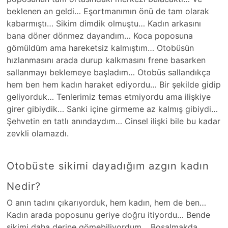
beklenen an geldi… Eşortmanımın önü de tam olarak
kabarmıştı… Sikim dimdik olmuştu… Kadın arkasını
bana döner dönmez dayandım… Koca poposuna
gömüldüm ama hareketsiz kalmıştım… Otobüsün
hızlanmasını arada durup kalkmasını frene basarken
sallanmayı beklemeye başladım… Otobüs sallandıkça
hem ben hem kadın haraket ediyordu… Bir şekilde gidip
geliyorduk… Tenlerimiz temas etmiyordu ama ilişkiye
girer gibiydik… Sanki içine girmeme az kalmış gibiydi…
Şehvetin en tatlı anındaydım… Cinsel ilişki bile bu kadar
zevkli olamazdı.
Otobüste sikimi dayadığım azgın kadın
Nedir?
O anın tadını çıkarıyorduk, hem kadın, hem de ben…
Kadın arada poposunu geriye doğru itiyordu… Bende
sikimi daha derine gömebiliyordum… Boşalmakda