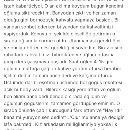
iştah kabarticiydi. O an aklıma koydum bugün kendimi
oğluma siktirecektim. Banyodan çıktı ve her zaman
olduğu gibi bornozuyla kahvaltı yapmaya başladı. Bi
yandan sohbet ederken bi yandan da kahvaltimizi
yapiyorduk. Konuyu bi şekilde cinselliğe getirdim o
sırada oğlum kıpkırmızı oldu. Utanmamasi gerektiğini
ve bunları öğrenmesi gerektiğini söyledim. Biraz olsun
rahatladı kahvaltimizi bitirdikten ve oğlum odasına
gidip ders çalışmaya başladı. Saat öğlen 4. 15 gibi
oğlumu mutfağa çağırıp kahve yaptım otursa beraber
içelim dedim tamam anne dedi ve karşıma oturdu.
Üstümde dar bi eşofman üstümde bol göğüs rekoltesi
açık bi body vardı. Bilerek kaşığı yere attım ve oğlum
ben alırım anne dedi bende o sırada egildim ve
oğlumun goguslerimi tamamen gördüğüne eminim. O
sırada önünde çadır kurduğunu fark ettim ve “Hayırdır
bana mi yuruyon sen dedim” . ’Olur mu anne ya dedigin
lafa bak”dedi. Kız arkadaşın mi ilgilenmiyo yoksa ilk