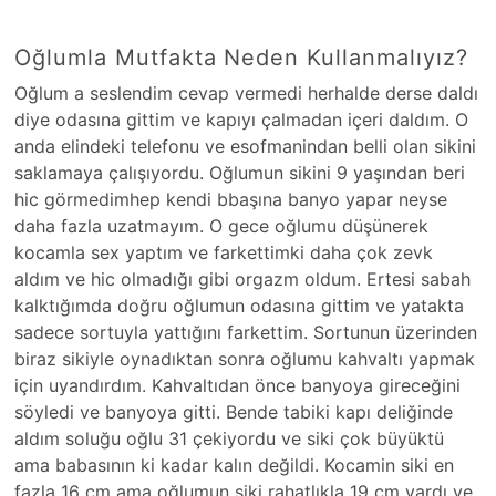
Oğlumla Mutfakta Neden Kullanmalıyız?
Oğlum a seslendim cevap vermedi herhalde derse daldı
diye odasına gittim ve kapıyı çalmadan içeri daldım. O
anda elindeki telefonu ve esofmanindan belli olan sikini
saklamaya çalışıyordu. Oğlumun sikini 9 yaşından beri
hic görmedimhep kendi bbaşına banyo yapar neyse
daha fazla uzatmayım. O gece oğlumu düşünerek
kocamla sex yaptım ve farkettimki daha çok zevk
aldım ve hic olmadığı gibi orgazm oldum. Ertesi sabah
kalktığımda doğru oğlumun odasına gittim ve yatakta
sadece sortuyla yattığını farkettim. Sortunun üzerinden
biraz sikiyle oynadıktan sonra oğlumu kahvaltı yapmak
için uyandırdım. Kahvaltıdan önce banyoya gireceğini
söyledi ve banyoya gitti. Bende tabiki kapı deliğinde
aldım soluğu oğlu 31 çekiyordu ve siki çok büyüktü
ama babasının ki kadar kalın değildi. Kocamin siki en
fazla 16 cm ama oğlumun siki rahatlıkla 19 cm vardı ve