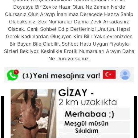
Doyasya Bir Zevke Hazır Olun. Ne Zaman Nerde
Olursanız Olun Arayıp İnanılmaz Derecede Hazza Sahip
Olacaksınız. Sex Numaralar Daima Zevk Arkadaşnız
Olacak. Canlı Sohbet Edip Dertlerinizi Unutun. Hepsi
Gerek Kadınlardan Oluşuyor. Kim Bilir Yakn evrenizden
Bir Bayan Bile Olabilir. Sohbet Hattı Uygun Fiyatıyla
Sizleri Bekliyor. Kesinlikle Erotik Numaraları Arayın Daha
Ne Duruyorsunuz.
Tkla Ara
Hızlı Linkler
Ucuz Telefonda Sex Hattı
Seks Hattı Numaraları
Sex Numaraları