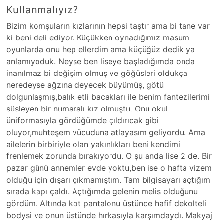
Kullanmalıyız?
Bizim komşuların kızlarının hepsi taştır ama bi tane var
ki beni deli ediyor. Küçükken oynadığımız masum
oyunlarda onu hep ellerdim ama küçüğüz dedik ya
anlamıyoduk. Neyse ben liseye başladığımda onda
inanılmaz bi değişim olmuş ve göğüsleri oldukça
neredeyse ağzına deyecek büyümüş, götü
dolgunlaşmış,balık etli bacakları ile benim fantezilerimi
süsleyen bir numaralı kız olmuştu. Onu okul
üniformasıyla gördüğümde çıldırıcak gibi
oluyor,muhteşem vücuduna atlayasım geliyordu. Ama
ailelerin birbiriyle olan yakınlıkları beni kendimi
frenlemek zorunda bırakıyordu. O şu anda lise 2 de. Bir
pazar günü annemler evde yoktu,ben ise o hafta vizem
olduğu için dışarı çıkmamıştım. Tam bilgisayarı açtığım
sırada kapı çaldı. Açtığımda gelenin melis olduğunu
gördüm. Altında kot pantalonu üstünde hafif dekolteli
bodysi ve onun üstünde hırkasıyla karşımdaydı. Makyaj