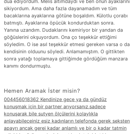
dua ediyordum. Melis altımdaydı ve ben onun ayaklarını
sikiyordum. Ama daha fazla dayanamadım ve tüm
bacaklarına ayaklarına götüne boşaldım. Külotlu çorabı
batmıştı. Ayaklarına öpücük kondurduktan sonra.
Yanına uzandım. Dudaklarını kemiriyor bir yandan da
göğüslerini okşuyordum. Ona ço teşekkür ettiğimi
söyledim. O ise asıl teşekkür etmesi gereken varsa o da
kendisinin olduunu söyledi. Anlamamıştım. O gittikten
sonra yatağı toplamaya gittiğimde gördüğüm manzara
kanımı dondurmuştu.
Hemen Aramak İster misin?
004456018362 Kendinize gece ya da gündüz
konuşmak için bir partner arıyorsanız,sadece
konuşarak bile sutyen ölçülerini kolaylıkla
anlayabileceiniz esiz kadınların telefonda gerek seksten
apayrı ancak gerei kadar anlamlı ve bir o kadar tatmin