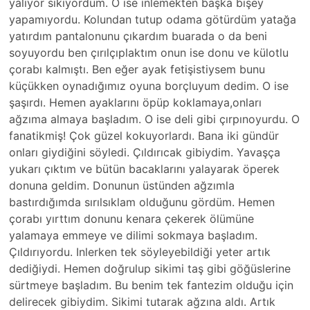
yalıyor sıkıyordum. O ise inlemekten başka bişey
yapamıyordu. Kolundan tutup odama götürdüm yatağa
yatırdım pantalonunu çıkardım buarada o da beni
soyuyordu ben çırılçıplaktım onun ise donu ve külotlu
çorabı kalmıştı. Ben eğer ayak fetişistiysem bunu
küçükken oynadığımız oyuna borçluyum dedim. O ise
şaşırdı. Hemen ayaklarını öpüp koklamaya,onları
ağzıma almaya başladım. O ise deli gibi çırpınoyurdu. O
fanatikmiş! Çok güzel kokuyorlardı. Bana iki gündür
onları giydiğini söyledi. Çıldırıcak gibiydim. Yavaşça
yukarı çıktım ve bütün bacaklarını yalayarak öperek
donuna geldim. Donunun üstünden ağzımla
bastırdığımda sırılsıklam olduğunu gördüm. Hemen
çorabı yırttım donunu kenara çekerek ölümüne
yalamaya emmeye ve dilimi sokmaya başladım.
Çıldırıyordu. Inlerken tek söyleyebildiği yeter artık
dediğiydi. Hemen doğrulup sikimi taş gibi göğüslerine
sürtmeye başladım. Bu benim tek fantezim olduğu için
delirecek gibiydim. Sikimi tutarak ağzına aldı. Artık