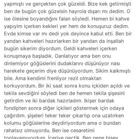
yapmıştı ve gerçekten çok güzeldi. Bize kek getirmişti
ben de bugün çok güzelsin hayrola dışarı mı dedim. O
ise ölesine boyandığını falan söyledi. Hemen bi kahve
yapıyim içerken kekleri yer hem de konuşuruz dedim.
Evde kimse var mı dedi yok deyince kabul etti. Ben bir
yandan kahveleri hazırlarken bir yandan da inşallah
bugün sikerim diyordum. Geldi kahveleri içerken
konuşmaya başladık. Oanlatıyor ama ben onu
dinlemiyor göğüslerini dudaklarını düşünüyor nası
harekete geçerim diye düşünüyordum. Sikim kalkmıştı
bile. Ama kendimi frenliyor rezil olmaktan
korkuyordum. Bir iki saat sonra konu içkiden açıldı ve
tekila sevdiğini söyledi ben de hemen tekila şişesini
getirdim ve iki bardak hazırladım. Ikişer bardak
fondipten sonra diğer içkileri göstermek için odaya
çağırdım. şişeleri teker teker çıkartıp ona uzatırken
kolumu göğüslerine deydiriyordum ama o bundan
rahatsız olmuyordu. Ben ise cesaretimi
toplayamıyordum. İçeriye geçtik. Ben gene bişey