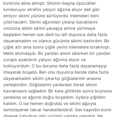
kontrolü eline almıştı. Sikimin başına öpücükler
konduruyor etrafını yalıyor ağzına alıyor deli gibi
emiyor sikimi yüzüne sürtüyordu. Inlemeleri beni
çıldırtacaktı. Sikimi ağzından çıkarıp bacaklarını
omzuma aldım sikimi yavaşça amına sürtmeye
başladım hemen sok dedi bu lafı duyunca daha fazla
dayanamadım ve olanca gücümle sikimi bastırdım. Bir
çığlık attı ama sonra çığlık yerini inlemelere bırakmıştı.
Melis altımdaydı. Bir yandan amını sikerken bir yandan
çoraplı ayaklarını yalıyor ağzıma alıyor ve
kokluyordum. O bu duruma daha fazla dayanamayıp
inleyerek boşaldı. Ben onu duyunca bende daha fazla
dayanamadım sikimi çıkartıp göğüslerinin arasına
yerleştirdim. Göğüslerini yanlardan iterek sikimi
kavramasını sağladım. Bir kere gittikten sonra boynuna
çenesine ve ağzına doğru boşaldım. öylece yığıldım
kaldım. O ise hemen doğruldu ve sikimi ağzıyla
temizleyerek tekrar hareketlendirdi. Sen kaşındın kızım
diyerek tuttuğum gibi yüzüstü yatağa yatırdım. Ne