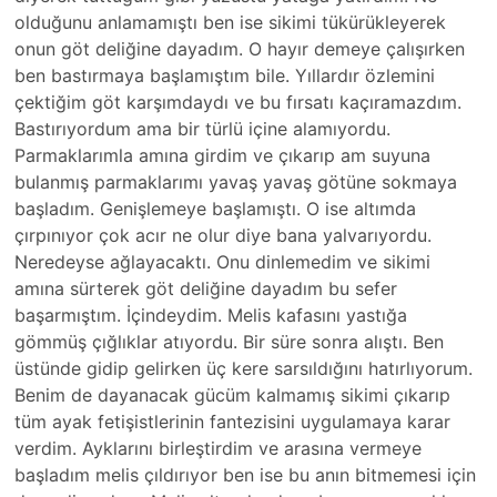
olduğunu anlamamıştı ben ise sikimi tükürükleyerek
onun göt deliğine dayadım. O hayır demeye çalışırken
ben bastırmaya başlamıştım bile. Yıllardır özlemini
çektiğim göt karşımdaydı ve bu fırsatı kaçıramazdım.
Bastırıyordum ama bir türlü içine alamıyordu.
Parmaklarımla amına girdim ve çıkarıp am suyuna
bulanmış parmaklarımı yavaş yavaş götüne sokmaya
başladım. Genişlemeye başlamıştı. O ise altımda
çırpınıyor çok acır ne olur diye bana yalvarıyordu.
Neredeyse ağlayacaktı. Onu dinlemedim ve sikimi
amına sürterek göt deliğine dayadım bu sefer
başarmıştım. İçindeydim. Melis kafasını yastığa
gömmüş çığlıklar atıyordu. Bir süre sonra alıştı. Ben
üstünde gidip gelirken üç kere sarsıldığını hatırlıyorum.
Benim de dayanacak gücüm kalmamış sikimi çıkarıp
tüm ayak fetişistlerinin fantezisini uygulamaya karar
verdim. Ayklarını birleştirdim ve arasına vermeye
başladım melis çıldırıyor ben ise bu anın bitmemesi için