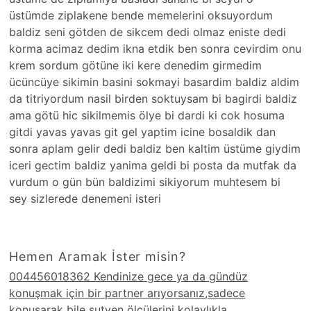
üstümde ziplakene bende memelerini oksuyordum
baldiz seni götden de sikcem dedi olmaz eniste dedi
korma acimaz dedim ikna etdik ben sonra cevirdim onu
krem sordum götüne iki kere denedim girmedim
ücüncüye sikimin basini sokmayi basardim baldiz aldim
da titriyordum nasil birden soktuysam bi bagirdi baldiz
ama götü hic sikilmemis ölye bi dardi ki cok hosuma
gitdi yavas yavas git gel yaptim icine bosaldik dan
sonra aplam gelir dedi baldiz ben kaltim üstüme giydim
iceri gectim baldiz yanima geldi bi posta da mutfak da
vurdum o gün bün baldizimi sikiyorum muhtesem bi
sey sizlerede denemeni isteri
Hemen Aramak İster misin?
004456018362 Kendinize gece ya da gündüz
konuşmak için bir partner arıyorsanız,sadece
konuşarak bile sutyen ölçülerini kolaylıkla