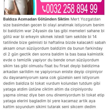
Baldıza Acımadan Götünden Siktim
Mert Yozgatdan
size basimdan gecen bi olayi anatmak istiyorum benim
bi baldizim war 24yasin da tas gibi memeleri sahane bi
götü war bi erkeyin sikmek istedi tam sekilde bi 14
tatilinde bize gelmisti bi haftalina bizde kalacakti sabah
aksam onun süzüyordum baldizim da bunun farkinday
di 2 gün gectik den sonra baldim la bas basa kalmistik
evde o temizlik yapiyor du bende onun süzüyordum
sikim tas gibi olmustu fisat bu firsat deyip baldizima
arkadan sarildim ne yapiyorsun eniste deyip cirpiniyor
du dayanamiyorum sana cok güzelsin seni istiyorum
dedim baldiza bi tokat vurdum kolundan tutdum gibi
yataga atdim üstüne ciktim altim da cirpiniyordu
yapma olmaz diye ben onu dinemiyordum bi tokat etip
yataga elerini bagladim bi yere kacamaz artik aya
kaltim soyundum sikimi tutarak seni sikcem dedim