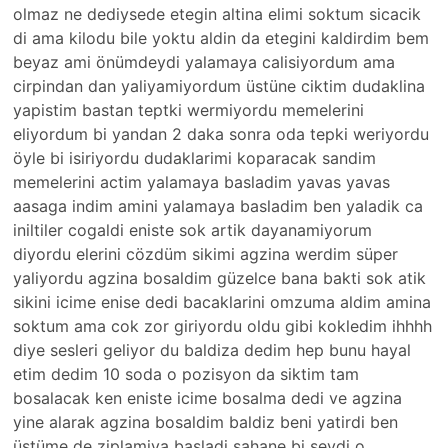
olmaz ne dediysede etegin altina elimi soktum sicacik
di ama kilodu bile yoktu aldin da etegini kaldirdim bem
beyaz ami önümdeydi yalamaya calisiyordum ama
cirpindan dan yaliyamiyordum üstüne ciktim dudaklina
yapistim bastan teptki wermiyordu memelerini
eliyordum bi yandan 2 daka sonra oda tepki weriyordu
öyle bi isiriyordu dudaklarimi koparacak sandim
memelerini actim yalamaya basladim yavas yavas
aasaga indim amini yalamaya basladim ben yaladik ca
iniltiler cogaldi eniste sok artik dayanamiyorum
diyordu elerini cözdüm sikimi agzina werdim süper
yaliyordu agzina bosaldim güzelce bana bakti sok atik
sikini icime enise dedi bacaklarini omzuma aldim amina
soktum ama cok zor giriyordu oldu gibi kokledim ihhhh
diye sesleri geliyor du baldiza dedim hep bunu hayal
etim dedim 10 soda o pozisyon da siktim tam
bosalacak ken eniste icime bosalma dedi ve agzina
yine alarak agzina bosaldim baldiz beni yatirdi ben
üstüme de ziplamiya basladi sahane bi seydi o