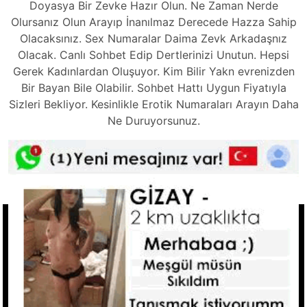
Doyasya Bir Zevke Hazır Olun. Ne Zaman Nerde
Olursanız Olun Arayıp İnanılmaz Derecede Hazza Sahip
Olacaksınız. Sex Numaralar Daima Zevk Arkadaşnız
Olacak. Canlı Sohbet Edip Dertlerinizi Unutun. Hepsi
Gerek Kadınlardan Oluşuyor. Kim Bilir Yakn evrenizden
Bir Bayan Bile Olabilir. Sohbet Hattı Uygun Fiyatıyla
Sizleri Bekliyor. Kesinlikle Erotik Numaraları Arayın Daha
Ne Duruyorsunuz.
Tkla Ara
Hızlı Linkler
Ucuz Telefonda Sex Hattı
Seks Hattı Numaraları
Sex Numaraları
Whatsapp Seks Numaralar