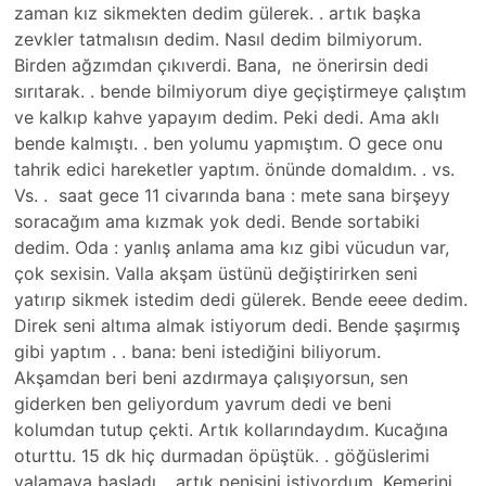
zaman kız sikmekten dedim gülerek. . artık başka
zevkler tatmalısın dedim. Nasıl dedim bilmiyorum.
Birden ağzımdan çıkıverdi. Bana, ne önerirsin dedi
sırıtarak. . bende bilmiyorum diye geçiştirmeye çalıştım
ve kalkıp kahve yapayım dedim. Peki dedi. Ama aklı
bende kalmıştı. . ben yolumu yapmıştım. O gece onu
tahrik edici hareketler yaptım. önünde domaldım. . vs.
Vs. . saat gece 11 civarında bana : mete sana birşeyy
soracağım ama kızmak yok dedi. Bende sortabiki
dedim. Oda : yanlış anlama ama kız gibi vücudun var,
çok sexisin. Valla akşam üstünü değiştirirken seni
yatırıp sikmek istedim dedi gülerek. Bende eeee dedim.
Direk seni altıma almak istiyorum dedi. Bende şaşırmış
gibi yaptım . . bana: beni istediğini biliyorum.
Akşamdan beri beni azdırmaya çalışıyorsun, sen
giderken ben geliyordum yavrum dedi ve beni
kolumdan tutup çekti. Artık kollarındaydım. Kucağına
oturttu. 15 dk hiç durmadan öpüştük. . göğüslerimi
yalamaya başladı. . artık penisini istiyordum. Kemerini