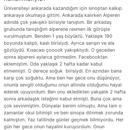
Üniversiteyi ankarada kazandığım için sinoptan kalkıp
ankaraya okumaya gittim. Ankarada kalırken Alperen
adında çok yakışıklı birisiyle tanıştım. Bir arkadaş
grubunda tanıştığım alperene resmen ilk görüşte
vurulmuştum. Benden 1 yaş büyüktü. Yaklaşık 190
boyunda kalıplı, kaslı birisiydi. Ayrıca sarışın ve ela
gözlüydü. Kısacası çooook yakışıklıydı. O geceden
sonra alpereni aylarca görmedim. Facebooktan
eklemiştim. Oda yaklaşık 2 hafta kadar kabul
etmemişti. O derece soğuk birisiydi. En azından bana
karşı çok soğuktu. Ama ben her gece onu düşünüyor,
onunla sevgili olduğumu onun altında olduğumu hayal
ederek uyuyordum. Ben onu ekledikten yakşalık 2 hafta
sonra arkadaşlık isteğimi kabul etmişti. Buna çok ama
çok sevinmiştim. Dünyalar benim olmuştu. Ama tam o
zamanlar okul bitmişti ve ben sinopa dönmek zorunda
kalmıştım. Yaz tatilinde günler geçmek bilmiyordu. Her
gün her gece onun hayalini kuruyordum. Onun