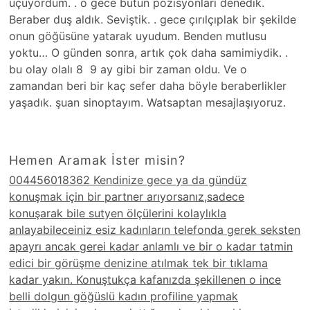
uçuyordum. . o gece bütün pozisyonları denedik.
Beraber duş aldık. Seviştik. . gece çırılçıplak bir şekilde
onun göğüsüne yatarak uyudum. Benden mutlusu
yoktu… O günden sonra, artık çok daha samimiydik. .
bu olay olalı 8 9 ay gibi bir zaman oldu. Ve o
zamandan beri bir kaç sefer daha böyle beraberlikler
yaşadık. şuan sinoptayım. Watsaptan mesajlaşıyoruz.
Hemen Aramak İster misin?
004456018362 Kendinize gece ya da gündüz
konuşmak için bir partner arıyorsanız,sadece
konuşarak bile sutyen ölçülerini kolaylıkla
anlayabileceiniz esiz kadınların telefonda gerek seksten
apayrı ancak gerei kadar anlamlı ve bir o kadar tatmin
edici bir görüşme denizine atılmak tek bir tıklama
kadar yakın. Konuştukça kafanızda şekillenen o ince
belli dolgun göğüslü kadın profiline yapmak