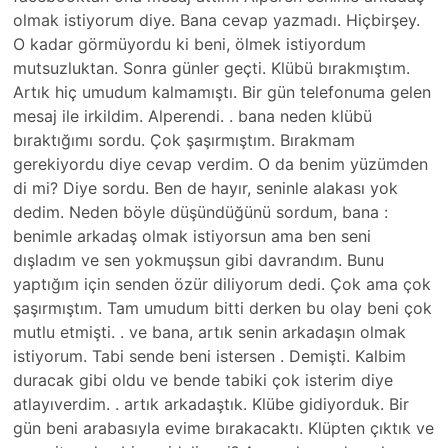
olmak istiyorum diye. Bana cevap yazmadı. Hiçbirşey.
O kadar görmüyordu ki beni, ölmek istiyordum
mutsuzluktan. Sonra günler geçti. Klübü bırakmıştım.
Artık hiç umudum kalmamıştı. Bir gün telefonuma gelen
mesaj ile irkildim. Alperendi. . bana neden klübü
bıraktığımı sordu. Çok şaşırmıştım. Bırakmam
gerekiyordu diye cevap verdim. O da benim yüzümden
di mi? Diye sordu. Ben de hayır, seninle alakası yok
dedim. Neden böyle düşündüğünü sordum, bana :
benimle arkadaş olmak istiyorsun ama ben seni
dışladım ve sen yokmuşsun gibi davrandım. Bunu
yaptığım için senden özür diliyorum dedi. Çok ama çok
şaşırmıştım. Tam umudum bitti derken bu olay beni çok
mutlu etmişti. . ve bana, artık senin arkadaşın olmak
istiyorum. Tabi sende beni istersen . Demişti. Kalbim
duracak gibi oldu ve bende tabiki çok isterim diye
atlayıverdim. . artık arkadaştık. Klübe gidiyorduk. Bir
gün beni arabasıyla evime bırakacaktı. Klüpten çıktık ve