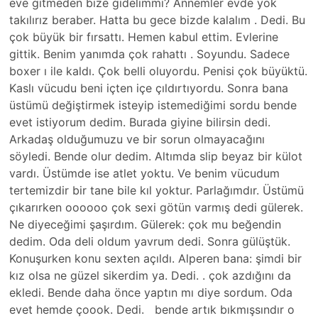
eve gitmeden bize gidelimmi? Annemler evde yok
takılırız beraber. Hatta bu gece bizde kalalım . Dedi. Bu
çok büyük bir fırsattı. Hemen kabul ettim. Evlerine
gittik. Benim yanımda çok rahattı . Soyundu. Sadece
boxer ı ile kaldı. Çok belli oluyordu. Penisi çok büyüktü.
Kaslı vücudu beni içten içe çıldırtıyordu. Sonra bana
üstümü değiştirmek isteyip istemediğimi sordu bende
evet istiyorum dedim. Burada giyine bilirsin dedi.
Arkadaş olduğumuzu ve bir sorun olmayacağını
söyledi. Bende olur dedim. Altımda slip beyaz bir külot
vardı. Üstümde ise atlet yoktu. Ve benim vücudum
tertemizdir bir tane bile kıl yoktur. Parlağımdır. Üstümü
çıkarırken oooooo çok sexi götün varmış dedi gülerek.
Ne diyeceğimi şaşırdım. Gülerek: çok mu beğendin
dedim. Oda deli oldum yavrum dedi. Sonra gülüştük.
Konuşurken konu sexten açıldı. Alperen bana: şimdi bir
kız olsa ne güzel sikerdim ya. Dedi. . çok azdığını da
ekledi. Bende daha önce yaptın mı diye sordum. Oda
evet hemde çoook. Dedi. bende artık bıkmışsındır o