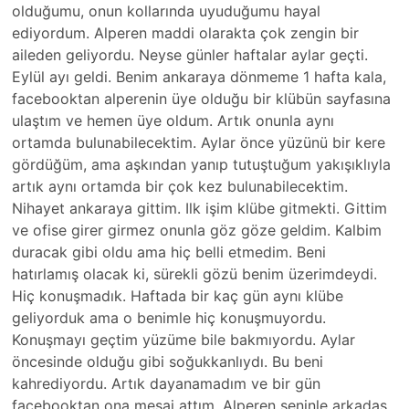
olduğumu, onun kollarında uyuduğumu hayal
ediyordum. Alperen maddi olarakta çok zengin bir
aileden geliyordu. Neyse günler haftalar aylar geçti.
Eylül ayı geldi. Benim ankaraya dönmeme 1 hafta kala,
facebooktan alperenin üye olduğu bir klübün sayfasına
ulaştım ve hemen üye oldum. Artık onunla aynı
ortamda bulunabilecektim. Aylar önce yüzünü bir kere
gördüğüm, ama aşkından yanıp tutuştuğum yakışıklıyla
artık aynı ortamda bir çok kez bulunabilecektim.
Nihayet ankaraya gittim. Ilk işim klübe gitmekti. Gittim
ve ofise girer girmez onunla göz göze geldim. Kalbim
duracak gibi oldu ama hiç belli etmedim. Beni
hatırlamış olacak ki, sürekli gözü benim üzerimdeydi.
Hiç konuşmadık. Haftada bir kaç gün aynı klübe
geliyorduk ama o benimle hiç konuşmuyordu.
Konuşmayı geçtim yüzüme bile bakmıyordu. Aylar
öncesinde olduğu gibi soğukkanlıydı. Bu beni
kahrediyordu. Artık dayanamadım ve bir gün
facebooktan ona mesaj attım. Alperen seninle arkadaş