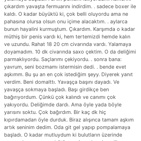
çıkardım yavaşta fermuarını indirdim. . sadece boxer ile
kaldı. O kadar büyüktü ki, çok belli oluyordu ama ne
pahasına olursa olsun onu içime alacaktım. . aylarca
bunun hayalini kurmuştum. Çıkardım. Karşımda o kadar
müthiş bir penis vardı ki, hem tertemizdi hemde kalın
ve uzundu. Rahat 18 20 cm civarında vardı. Yalamaya
doyamadım. 10 dk civarında saxo çektim. O da deliğimi
parmaklıyordu. Saçlarımı çekiyordu. . sonra bana:
yavrum, seni bozmamı istermisin dedi. . bende evet
aşkımm. Bu şu an en çok istediğim şeyy. Diyerek yanıt
verdim. Beni domalttı. Yavaşça başını dayadı. Ve
yavaşça sokmaya başladı. Başı girdikçe ben
bağırıyordum. Çünkü çok kalındı ve canımı çok
yakıyordu. Deliğimde dardı. Ama öyle yada böyle
yarısını soktu. Çok bağırdım. Bir kaç dk hiç
kıpırdamadan öyle durduk. Biraz alışınca tamam aşkım
artık seninim dedim. Oda git gel yapıp pompalamaya
başladı. O kadar mutluydum ki bulutların üzerinde