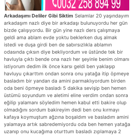
Arkadaşımı Deliler Gibi Siktim
Selamlar 20 yaşındayım
arkadaşım nazlı diye bir arkadaşı bulunuyordu her gün
bizde çalışıyordu. Bir gün yine nazlı ders çalışmaya
geldi ama ablam evde yoktu beklerken duş almak
istedi ve duşa girdi ben de sabırsızlıkla ablamın
odasında çıksın diye bekliyordum ve üstünde tek bir
havluyla çıktı bende ona nazlı her şeyinle benim olmanı
istiyorum dedim ilk önce karsı geldi ben yaklaşıp
havluyu çıkarttım ondan sonra onu yatağa itip öpmeye
basladım bir yandan da amini parmaklıyordum birden
oda beni öpmeye basladı 5 dakika sevişip ben hemen
üstümü soyundum ve aletimi eline verdim ondan sonra
eğilip yalamanı söyledim hemen kabul etti bakire olup
olmadığını sordum bakireyim dedi ben onu kırmayı
kafaya koymuştum ağzına boşaldım ve basladım amini
yalamaya artık sabredemiyordu oda ben hemen yatağa
uzanıp onu kucağıma oturttum basladı zıplamaya 2