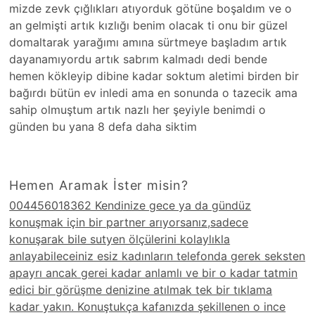
mizde zevk çığlıkları atıyorduk götüne boşaldım ve o
an gelmişti artık kızlığı benim olacak ti onu bir güzel
domaltarak yarağımı amına sürtmeye başladım artık
dayanamıyordu artık sabrım kalmadı dedi bende
hemen kökleyip dibine kadar soktum aletimi birden bir
bağırdı bütün ev inledi ama en sonunda o tazecik ama
sahip olmuştum artık nazlı her şeyiyle benimdi o
günden bu yana 8 defa daha siktim
Hemen Aramak İster misin?
004456018362 Kendinize gece ya da gündüz
konuşmak için bir partner arıyorsanız,sadece
konuşarak bile sutyen ölçülerini kolaylıkla
anlayabileceiniz esiz kadınların telefonda gerek seksten
apayrı ancak gerei kadar anlamlı ve bir o kadar tatmin
edici bir görüşme denizine atılmak tek bir tıklama
kadar yakın. Konuştukça kafanızda şekillenen o ince