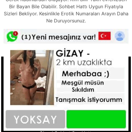
Bir Bayan Bile Olabilir. Sohbet Hattı Uygun Fiyatıyla
Sizleri Bekliyor. Kesinlikle Erotik Numaraları Arayın Daha
Ne Duruyorsunuz.
Tkla Ara
Hızlı Linkler
Ucuz Telefonda Sex Hattı
Seks Hattı Numaraları
Sex Numaraları
Whatsapp Seks Numaralar
Fantazi Sohbet
Ucuz Sex Hattı
Sohbet Numara
Cinsel Sohbet Hattı