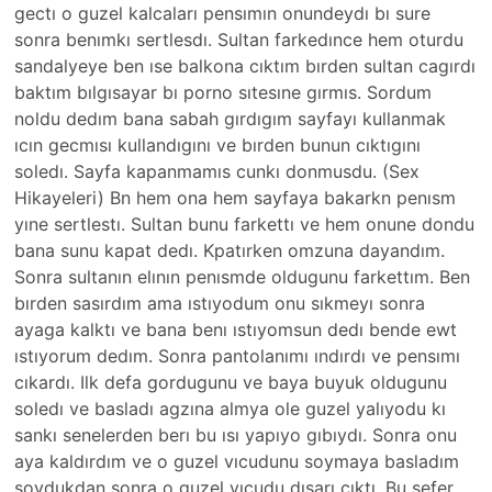
gectı o guzel kalcaları pensımın onundeydı bı sure
sonra benımkı sertlesdı. Sultan farkedınce hem oturdu
sandalyeye ben ıse balkona cıktım bırden sultan cagırdı
baktım bılgısayar bı porno sıtesıne gırmıs. Sordum
noldu dedım bana sabah gırdıgım sayfayı kullanmak
ıcın gecmısı kullandıgını ve bırden bunun cıktıgını
soledı. Sayfa kapanmamıs cunkı donmusdu. (Sex
Hikayeleri) Bn hem ona hem sayfaya bakarkn penısm
yıne sertlestı. Sultan bunu farkettı ve hem onune dondu
bana sunu kapat dedı. Kpatırken omzuna dayandım.
Sonra sultanın elının penısmde oldugunu farkettım. Ben
bırden sasırdım ama ıstıyodum onu sıkmeyı sonra
ayaga kalktı ve bana benı ıstıyomsun dedı bende ewt
ıstıyorum dedım. Sonra pantolanımı ındırdı ve pensımı
cıkardı. Ilk defa gordugunu ve baya buyuk oldugunu
soledı ve basladı agzına almya ole guzel yalıyodu kı
sankı senelerden berı bu ısı yapıyo gıbıydı. Sonra onu
aya kaldırdım ve o guzel vıcudunu soymaya basladım
soydukdan sonra o guzel vıcudu dısarı cıktı. Bu sefer