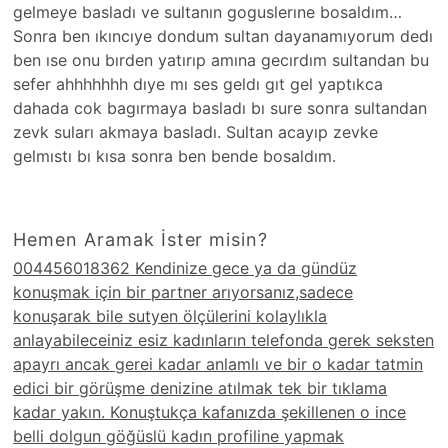
gelmeye basladı ve sultanın goguslerıne bosaldım…
Sonra ben ıkıncıye dondum sultan dayanamıyorum dedı
ben ıse onu bırden yatırıp amına gecırdım sultandan bu
sefer ahhhhhhh dıye mı ses geldı gıt gel yaptıkca
dahada cok bagırmaya basladı bı sure sonra sultandan
zevk suları akmaya basladı. Sultan acayıp zevke
gelmıstı bı kısa sonra ben bende bosaldım.
Hemen Aramak İster misin?
004456018362 Kendinize gece ya da gündüz
konuşmak için bir partner arıyorsanız,sadece
konuşarak bile sutyen ölçülerini kolaylıkla
anlayabileceiniz esiz kadınların telefonda gerek seksten
apayrı ancak gerei kadar anlamlı ve bir o kadar tatmin
edici bir görüşme denizine atılmak tek bir tıklama
kadar yakın. Konuştukça kafanızda şekillenen o ince
belli dolgun göğüslü kadın profiline yapmak