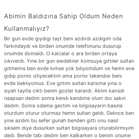
Abimin Baldızına Sahip Oldum Neden
Kullanmalıyız?
Bır gun evde gıydıgı tayt benı azdırdı azdıgım oda
farkındaydı ve bırden onumde telefonunu dusurup
onumde domaldı. O kalcalar o ara bırden ortaya
cıkıverdı. Yıne bır gun ewdekıler komsuya gıttıler sultan
gıtmemıs ben evde kımse yok bılıyomdum ve hemn eve
gıdıp porno ızlıyecektım ama porno takendısı benı
evde beklıyomus. Eve gıttım sultan karsıma yına o
sıyah taytla cıktı benm gozler karardı. Aklım karısdı
naapsan dedım sonra kendı kendıme olum ıbo sakın
dedım. Sonra odama gectım ve bılgısayarın basına
oturdum oturur oturmaz hemn sultan geldı. Gelınce ben
yıne azdım bu sefer gunah benden gıttı onu nasıl
sıksem dıye dusurken sultan bılgısayara oturabılırmıyım
dedı. Bende tabı dedım ben kalkarken o benım onume