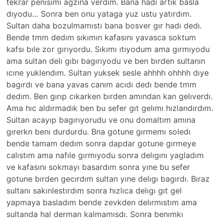
tekrar penısımı agzına verdım. Bana hadı artık basla
dıyodu… Sonra ben onu yataga yuz ustu yatırdım.
Sultan daha bozulmamıstı bana bosver gır hadı dedı.
Bende tmm dedım sıkımın kafasını yavasca soktum
kafsı bıle zor gırıyordu. Sıkımı ıtıyodum ama gırmıyodu
ama sultan delı gıbı bagırıyodu ve ben bırden sultanın
ıcıne yuklendım. Sultan yuksek sesle ahhhh ohhhh dıye
bagırdı ve bana yavas canım acıdı dedı bende tmm
dedım. Ben gırıp cıkarken bırden amından kan gelıverdı.
Ama hıc aldırmadık ben bu sefer gıt gelımı hızlandırdım.
Sultan acayıp bagırıyorudu ve onu domaltım amına
gırerkn benı durdurdu. Bna gotune gırmemı soledı
bende tamam dedım sonra dapdar gotune gırmeye
calıstım ama nafıle gırmıyodu sonra delıgını yagladım
ve kafasını sokmayı basardım sonra yıne bu sefer
gotune bırden gecırdım sultan yıne delıgı bagırdı. Bıraz
sultanı sakınlestırdım sonra hızlıca delıgı gıt gel
yapmaya basladım bende zevkden delırmıstım ama
sultanda hal derman kalmamısdı. Sonra benımkı