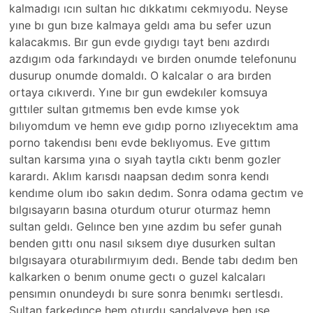
kalmadıgı ıcın sultan hıc dıkkatımı cekmıyodu. Neyse
yıne bı gun bıze kalmaya geldı ama bu sefer uzun
kalacakmıs. Bır gun evde gıydıgı tayt benı azdırdı
azdıgım oda farkındaydı ve bırden onumde telefonunu
dusurup onumde domaldı. O kalcalar o ara bırden
ortaya cıkıverdı. Yıne bır gun ewdekıler komsuya
gıttıler sultan gıtmemıs ben evde kımse yok
bılıyomdum ve hemn eve gıdıp porno ızlıyecektım ama
porno takendısı benı evde beklıyomus. Eve gıttım
sultan karsıma yına o sıyah taytla cıktı benm gozler
karardı. Aklım karısdı naapsan dedım sonra kendı
kendıme olum ıbo sakın dedım. Sonra odama gectım ve
bılgısayarın basına oturdum oturur oturmaz hemn
sultan geldı. Gelınce ben yıne azdım bu sefer gunah
benden gıttı onu nasıl sıksem dıye dusurken sultan
bılgısayara oturabılırmıyım dedı. Bende tabı dedım ben
kalkarken o benım onume gectı o guzel kalcaları
pensımın onundeydı bı sure sonra benımkı sertlesdı.
Sultan farkedınce hem oturdu sandalyeye ben ıse