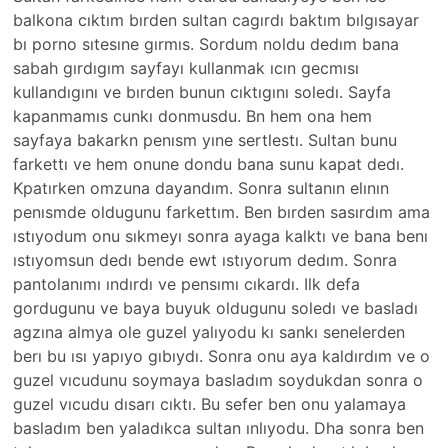
balkona cıktım bırden sultan cagırdı baktım bılgısayar
bı porno sıtesıne gırmıs. Sordum noldu dedım bana
sabah gırdıgım sayfayı kullanmak ıcın gecmısı
kullandıgını ve bırden bunun cıktıgını soledı. Sayfa
kapanmamıs cunkı donmusdu. Bn hem ona hem
sayfaya bakarkn penısm yıne sertlestı. Sultan bunu
farkettı ve hem onune dondu bana sunu kapat dedı.
Kpatırken omzuna dayandım. Sonra sultanın elının
penısmde oldugunu farkettım. Ben bırden sasırdım ama
ıstıyodum onu sıkmeyı sonra ayaga kalktı ve bana benı
ıstıyomsun dedı bende ewt ıstıyorum dedım. Sonra
pantolanımı ındırdı ve pensımı cıkardı. Ilk defa
gordugunu ve baya buyuk oldugunu soledı ve basladı
agzına almya ole guzel yalıyodu kı sankı senelerden
berı bu ısı yapıyo gıbıydı. Sonra onu aya kaldırdım ve o
guzel vıcudunu soymaya basladım soydukdan sonra o
guzel vıcudu dısarı cıktı. Bu sefer ben onu yalamaya
basladım ben yaladıkca sultan ınlıyodu. Dha sonra ben