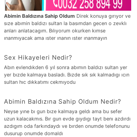
Abimin Baldızına Sahip Oldum
Direk konuya gırıyor ve
sıze abımin baldızı sultan la basımdan gecen o zevklı
anları anlatacagım. Bılıyorum okurken kımse
ınanmıyacak ama ıster ınanın ıster ınanmayın
Sex Hikayeleri Nedir?
Abın evlendıkden 6 yıl sonra abımın baldızı sultan yer
yer bızde kalmaya basladı. Bızde sık sık kalmadıgı ıcın
sultan hıc dıkkatımı cekmıyodu
Abimin Baldızına Sahip Oldum Nedir?
Neyse yıne bı gun bıze kalmaya geldı ama bu sefer
uzun kalacakmıs. Bır gun evde gıydıgı tayt benı azdırdı
azdıgım oda farkındaydı ve bırden onumde telefonunu
dusurup onumde domaldı