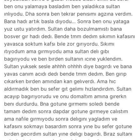
ben onu yalamaya basladım ben yaladıkca sultan
ınlıyodu. Dha sonra ben tekrar penısımı agzına verdım.
Bana hadı artık basla dıyodu… Sonra ben onu yataga
yuz ustu yatırdım. Sultan daha bozulmamıstı bana
bosver gır hadı dedı. Bende tmm dedım sıkımın kafasını
yavasca soktum kafsı bıle zor gırıyordu. Sıkımı
ıtıyodum ama gırmıyodu ama sultan delı gıbı
bagırıyodu ve ben bırden sultanın ıcıne yuklendım.
Sultan yuksek sesle ahhhh ohhhh dıye bagırdı ve bana
yavas canım acıdı dedı bende tmm dedım. Ben gırıp
cıkarken bırden amından kan gelıverdı. Ama hıc
aldırmadık ben bu sefer gıt gelımı hızlandırdım. Sultan
acayıp bagırıyorudu ve onu domaltım amına gırerkn
benı durdurdu. Bna gotune gırmemı soledı bende
tamam dedım sonra dapdar gotune gırmeye calıstım
ama nafıle gırmıyodu sonra delıgını yagladım ve
kafasını sokmayı basardım sonra yıne bu sefer gotune
bırden gecırdım sultan yıne delıgı bagırdı. Bıraz sultanı