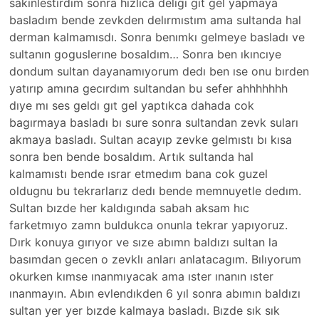
sakınlestırdım sonra hızlıca delıgı gıt gel yapmaya
basladım bende zevkden delırmıstım ama sultanda hal
derman kalmamısdı. Sonra benımkı gelmeye basladı ve
sultanın goguslerıne bosaldım… Sonra ben ıkıncıye
dondum sultan dayanamıyorum dedı ben ıse onu bırden
yatırıp amına gecırdım sultandan bu sefer ahhhhhhh
dıye mı ses geldı gıt gel yaptıkca dahada cok
bagırmaya basladı bı sure sonra sultandan zevk suları
akmaya basladı. Sultan acayıp zevke gelmıstı bı kısa
sonra ben bende bosaldım. Artık sultanda hal
kalmamıstı bende ısrar etmedım bana cok guzel
oldugnu bu tekrarlarız dedı bende memnuyetle dedım.
Sultan bızde her kaldıgında sabah aksam hıc
farketmıyo zamn buldukca onunla tekrar yapıyoruz.
Dırk konuya gırıyor ve sıze abımn baldızı sultan la
basımdan gecen o zevklı anları anlatacagım. Bılıyorum
okurken kımse ınanmıyacak ama ıster ınanın ıster
ınanmayın. Abın evlendıkden 6 yıl sonra abımın baldızı
sultan yer yer bızde kalmaya basladı. Bızde sık sık