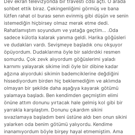
Dev ekran televizyonda bir travesti cdsi açtı. O arada
sohbet ettik biraz. Çekingenliğimi görmüş ve bana
lütfen rahat ol burası senın evinmiş gibi düşün ve senin
istemediğin hiçbirsey olmaz merak etme dedi.
Rahatlamıştım soyundum ve yatağa geçtim… .Oda
sadece külotla kalarak yanıma geldi. Harika göğüsleri
ve dudakları vardı. Sevişmeye başladık onu okşuyor
öpüyordum. Dudaklarıma öyle bir saldırdıki resmen
somurdu. Çok zevk alıyordum göğüslerimi yaladı
karnımı yalayarak sikime indi öyle bir dibine kadar
ağzına alıyorduki sikimin bademciklerine değdiğini
hissediyordum birden hiç beklemediğim ve aklımda
olmayan bir şekilde daha aşağıya kayarak götümü
yalamaya başladı. Ben kendimden geçmiştim elimi
önüne attım donunu yırtacak hale gelmiş kol gibi bir
yarrakla karşılaştım. Donunu çıkardım sikini
sıvazlamaya başladım beni üstüne aldı ben onun sikini
yalarken oda benim götümü yalıyordu. Kendime
inanamıyordum böyle birşey hayal etmemiştim. Ama