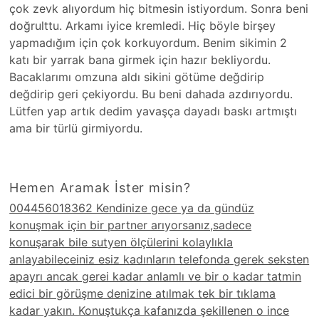
çok zevk alıyordum hiç bitmesin istiyordum. Sonra beni
doğrulttu. Arkamı iyice kremledi. Hiç böyle birşey
yapmadığım için çok korkuyordum. Benim sikimin 2
katı bir yarrak bana girmek için hazır bekliyordu.
Bacaklarımı omzuna aldı sikini götüme değdirip
değdirip geri çekiyordu. Bu beni dahada azdırıyordu.
Lütfen yap artık dedim yavaşça dayadı baskı artmıştı
ama bir türlü girmiyordu.
Hemen Aramak İster misin?
004456018362 Kendinize gece ya da gündüz
konuşmak için bir partner arıyorsanız,sadece
konuşarak bile sutyen ölçülerini kolaylıkla
anlayabileceiniz esiz kadınların telefonda gerek seksten
apayrı ancak gerei kadar anlamlı ve bir o kadar tatmin
edici bir görüşme denizine atılmak tek bir tıklama
kadar yakın. Konuştukça kafanızda şekillenen o ince