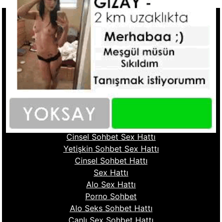
Hızlı Linkler
Ucuz Telefonda Sex Hattı
Seks Hattı Numaraları
Sex Numaraları
Whatsapp Seks Numaralar
Fantazi Sohbet
Ucuz Sex Hattı
Sohbet Numara
Cinsel Sohbet Hattı
Cinsel Sohbet Sex Hattı
Yetişkin Sohbet Sex Hattı
Cinsel Sohbet Hattı
Sex Hattı
Alo Sex Hattı
Porno Sohbet
Alo Seks Sohbet Hattı
Canlı Sex Sohbet Hattı