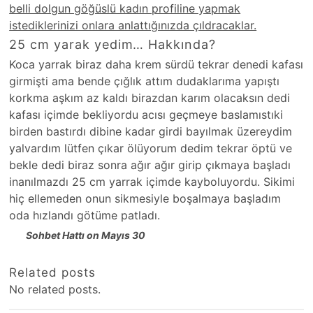
belli dolgun göğüslü kadın profiline yapmak
istediklerinizi onlara anlattığınızda çıldracaklar.
25 cm yarak yedim… Hakkında?
Koca yarrak biraz daha krem sürdü tekrar denedi kafası
girmişti ama bende çığlık attım dudaklarıma yapıştı
korkma aşkım az kaldı birazdan karım olacaksın dedi
kafası içimde bekliyordu acısı geçmeye baslamıstıki
birden bastırdı dibine kadar girdi bayılmak üzereydim
yalvardım lütfen çıkar ölüyorum dedim tekrar öptü ve
bekle dedi biraz sonra ağır ağır girip çıkmaya başladı
inanılmazdı 25 cm yarrak içimde kayboluyordu. Sikimi
hiç ellemeden onun sikmesiyle boşalmaya başladım
oda hızlandı götüme patladı.
Sohbet Hattı on Mayıs 30
Related posts
No related posts.